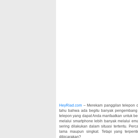
HeyRiad.com
– Merekam panggilan telepon di 
tahu bahwa ada begitu banyak pengembang 
telepon yang dapat Anda manfaatkan untuk ber
melalui smartphone lebih banyak melalui ema
sering dilakukan dalam situasi tertentu. Pe
lama maupun singkat. Tetapi yang terpen
dibicarakan?