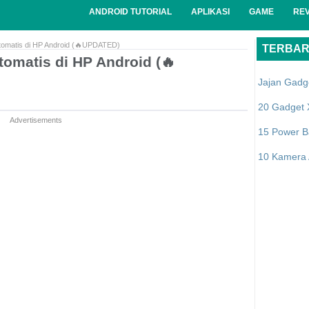
ANDROID TUTORIAL
APLIKASI
GAME
RE
omatis di HP Android (🔥UPDATED)
TERBA
omatis di HP Android (🔥
Jajan Gadg
20 Gadget 
Advertisements
15 Power B
10 Kamera A