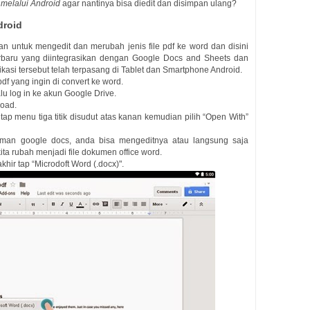
 melalui Android
agar nantinya bisa diedit dan disimpan ulang?
droid
n untuk mengedit dan merubah jenis file pdf ke word dan disini
rbaru yang diintegrasikan dengan Google Docs and Sheets dan
ikasi tersebut telah terpasang di Tablet dan Smartphone Android.
pdf yang ingin di convert ke word.
lu log in ke akun Google Drive.
load.
 tap menu tiga titik disudut atas kanan kemudian pilih “Open With”
alaman google docs, anda bisa mengeditnya atau langsung saja
ita rubah menjadi file dokumen office word.
khir tap “Microdoft Word (.docx)".