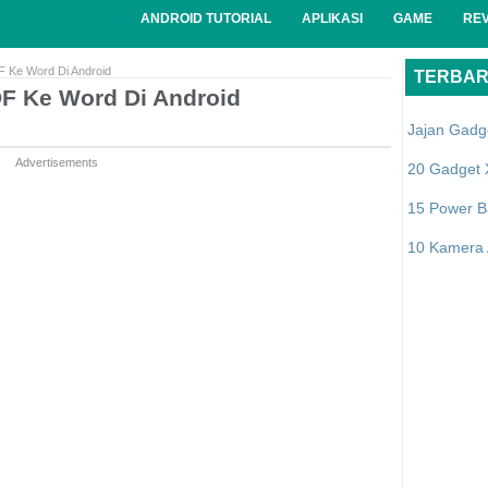
ANDROID TUTORIAL
APLIKASI
GAME
RE
F Ke Word Di Android
TERBA
DF Ke Word Di Android
Jajan Gadg
Advertisements
20 Gadget 
15 Power B
10 Kamera A