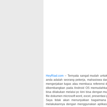
HeyRiad.com
– Ternyata sangat mudah untu
anda adalah seorang pekerja, mahasiswa dan
mengerjakan tugas atau membaca referensi d
dikembangkan pada Android OS memudahkan
bisa dilakukan melalui pc kini bisa dengan 
file dokumen microsoft word, excel, presentasi
Saya tidak akan menunjukkan bagaimana 
melakukannya dengan menggunakan aplikasi o