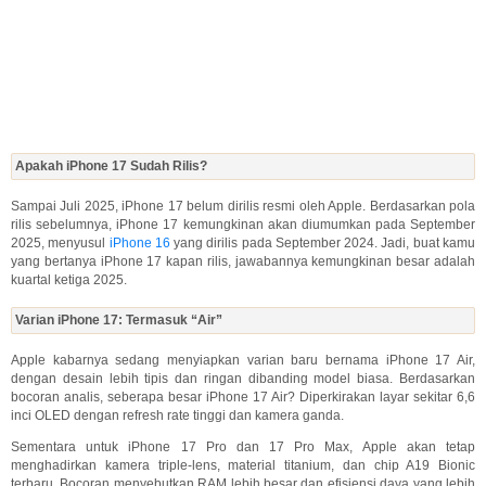
Apakah iPhone 17 Sudah Rilis?
Sampai Juli 2025, iPhone 17 belum dirilis resmi oleh Apple. Berdasarkan pola
rilis sebelumnya, iPhone 17 kemungkinan akan diumumkan pada September
2025, menyusul
iPhone 16
yang dirilis pada September 2024. Jadi, buat kamu
yang bertanya iPhone 17 kapan rilis, jawabannya kemungkinan besar adalah
kuartal ketiga 2025.
Varian iPhone 17: Termasuk “Air”
Apple kabarnya sedang menyiapkan varian baru bernama iPhone 17 Air,
dengan desain lebih tipis dan ringan dibanding model biasa. Berdasarkan
bocoran analis, seberapa besar iPhone 17 Air? Diperkirakan layar sekitar 6,6
inci OLED dengan refresh rate tinggi dan kamera ganda.
Sementara untuk iPhone 17 Pro dan 17 Pro Max, Apple akan tetap
menghadirkan kamera triple-lens, material titanium, dan chip A19 Bionic
terbaru. Bocoran menyebutkan RAM lebih besar dan efisiensi daya yang lebih