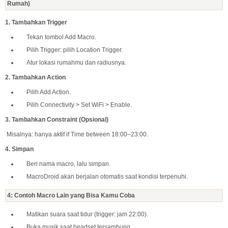
Rumah)
1. Tambahkan Trigger
Tekan tombol Add Macro.
Pilih Trigger: pilih Location Trigger.
Atur lokasi rumahmu dan radiusnya.
2. Tambahkan Action
Pilih Add Action.
Pilih Connectivity > Set WiFi > Enable.
3. Tambahkan Constraint (Opsional)
Misalnya: hanya aktif if Time between 18:00–23:00.
4. Simpan
Beri nama macro, lalu simpan.
MacroDroid akan berjalan otomatis saat kondisi terpenuhi.
4: Contoh Macro Lain yang Bisa Kamu Coba
Matikan suara saat tidur (trigger: jam 22:00).
Buka musik saat headset tersambung.