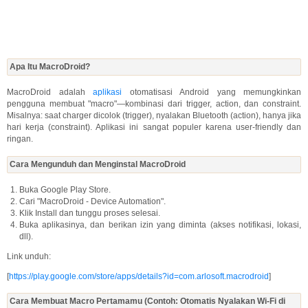
Apa Itu MacroDroid?
MacroDroid adalah
aplikasi
otomatisasi Android yang memungkinkan
pengguna membuat "macro"—kombinasi dari trigger, action, dan constraint.
Misalnya: saat charger dicolok (trigger), nyalakan Bluetooth (action), hanya jika
hari kerja (constraint). Aplikasi ini sangat populer karena user-friendly dan
ringan.
Cara Mengunduh dan Menginstal MacroDroid
Buka Google Play Store.
Cari "MacroDroid - Device Automation".
Klik Install dan tunggu proses selesai.
Buka aplikasinya, dan berikan izin yang diminta (akses notifikasi, lokasi,
dll).
Link unduh:
[
https://play.google.com/store/apps/details?id=com.arlosoft.macrodroid
]
Cara Membuat Macro Pertamamu (Contoh: Otomatis Nyalakan Wi-Fi di