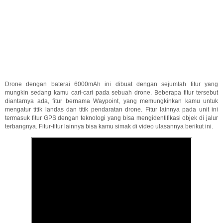
Drone dengan baterai 6000mAh ini dibuat dengan sejumlah fitur yang
mungkin sedang kamu cari-cari pada sebuah drone. Beberapa fitur tersebut
diantarnya ada, fitur bernama Waypoint, yang memungkinkan kamu untuk
mengatur titik landas dan titik pendaratan drone. Fitur lainnya pada unit ini
termasuk fitur GPS dengan teknologi yang bisa mengidentifikasi objek di jalur
terbangnya. Fitur-fitur lainnya bisa kamu simak di video ulasannya berikut ini.