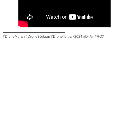
▬▬▬▬▬▬▬▬▬▬▬▬▬▬▬▬▬▬
#DroneMurah #Drone3Jutaan #DroneTerbaik2024 #DjiAir #ROX