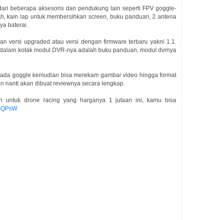
 dari beberapa aksesoris dan pendukung lain seperti FPV goggle-
Ah, kain lap untuk membersihkan screen, buku panduan, 2 antena
ya baterai.
 versi upgraded atau versi dengan firmware terbaru yakni 1.1.
i dalam kotak modul DVR-nya adalah buku panduan, modul dvrnya
pada goggle kemudian bisa merekam gambar video hingga format
n nanti akan dibuat reviewnya secara lengkap.
h untuk drone racing yang harganya 1 jutaan ini, kamu bisa
/V1QPsW