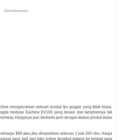
Advertisements
hine mengeluarkan sebuah produk fpv goggle yang tidak biasa.
 goggle modular Eachine EV100 yang desain dan tampilannya tak
n Aomway. Harganya pun berbeda jauh dengan kedua produk kelas
harga $98 atau jika dirupiahkan sebesar 1 juta 350 ribu. Harga
gsung saya beli dari toko online tersebut datang ke tempat saya