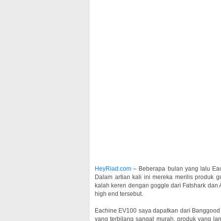
HeyRiad.com
– Beberapa bulan yang lalu Eac
Dalam artian kali ini mereka merilis produk
kalah keren dengan goggle dari Fatshark da
high end tersebut.
Eachine EV100 saya dapatkan dari Banggood se
yang terbilang sangat murah, produk yang lan