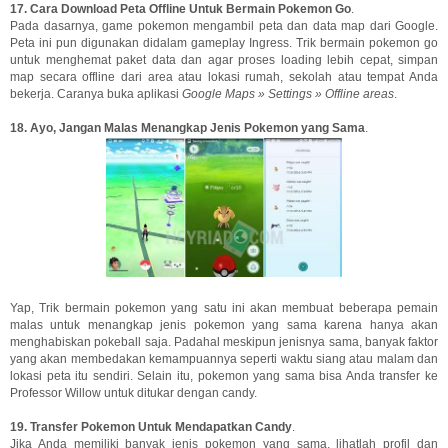
17. Cara Download Peta Offline Untuk Bermain Pokemon Go
.
Pada dasarnya, game pokemon mengambil peta dan data map dari Google.
Peta ini pun digunakan didalam gameplay Ingress. Trik bermain pokemon go
untuk menghemat paket data dan agar proses loading lebih cepat, simpan
map secara offline dari area atau lokasi rumah, sekolah atau tempat Anda
bekerja. Caranya buka aplikasi
Google Maps » Settings » Offline areas
.
18. Ayo, Jangan Malas Menangkap Jenis Pokemon yang Sama
.
Yap, Trik bermain pokemon yang satu ini akan membuat beberapa pemain
malas untuk menangkap jenis pokemon yang sama karena hanya akan
menghabiskan pokeball saja. Padahal meskipun jenisnya sama, banyak faktor
yang akan membedakan kemampuannya seperti waktu siang atau malam dan
lokasi peta itu sendiri. Selain itu, pokemon yang sama bisa Anda transfer ke
Professor Willow untuk ditukar dengan candy.
19. Transfer Pokemon Untuk Mendapatkan Candy
.
Jika Anda memiliki banyak jenis pokemon yang sama, lihatlah profil dan