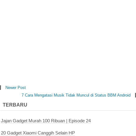
Newer Post
7 Cara Mengatasi Musik Tidak Muncul di Status BBM Android
TERBARU
Jajan Gadget Murah 100 Ribuan | Episode 24
20 Gadget Xiaomi Canggih Selain HP