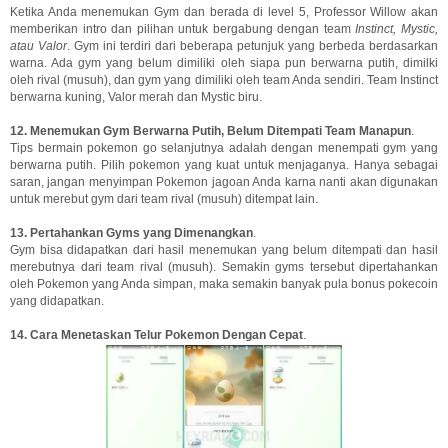
Ketika Anda menemukan Gym dan berada di level 5, Professor Willow akan
memberikan intro dan pilihan untuk bergabung dengan team
Instinct, Mystic,
atau Valor
. Gym ini terdiri dari beberapa petunjuk yang berbeda berdasarkan
warna. Ada gym yang belum dimiliki oleh siapa pun berwarna putih, dimilki
oleh rival (musuh), dan gym yang dimiliki oleh team Anda sendiri. Team Instinct
berwarna kuning, Valor merah dan Mystic biru.
12. Menemukan Gym Berwarna Putih, Belum Ditempati Team Manapun
.
Tips bermain pokemon go selanjutnya adalah dengan menempati gym yang
berwarna putih. Pilih pokemon yang kuat untuk menjaganya. Hanya sebagai
saran, jangan menyimpan Pokemon jagoan Anda karna nanti akan digunakan
untuk merebut gym dari team rival (musuh) ditempat lain.
13. Pertahankan Gyms yang Dimenangkan
.
Gym bisa didapatkan dari hasil menemukan yang belum ditempati dan hasil
merebutnya dari team rival (musuh). Semakin gyms tersebut dipertahankan
oleh Pokemon yang Anda simpan, maka semakin banyak pula bonus pokecoin
yang didapatkan.
14. Cara Menetaskan Telur Pokemon Dengan Cepat
.