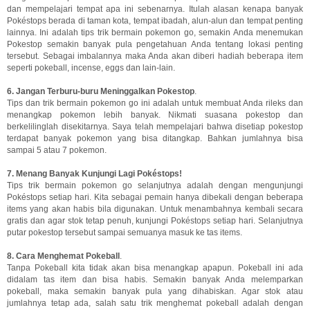
dan mempelajari tempat apa ini sebenarnya. Itulah alasan kenapa banyak
Pokéstops berada di taman kota, tempat ibadah, alun-alun dan tempat penting
lainnya. Ini adalah tips trik bermain pokemon go, semakin Anda menemukan
Pokestop semakin banyak pula pengetahuan Anda tentang lokasi penting
tersebut. Sebagai imbalannya maka Anda akan diberi hadiah beberapa item
seperti pokeball, incense, eggs dan lain-lain.
6. Jangan Terburu-buru Meninggalkan Pokestop
.
Tips dan trik bermain pokemon go ini adalah untuk membuat Anda rileks dan
menangkap pokemon lebih banyak. Nikmati suasana pokestop dan
berkelilinglah disekitarnya. Saya telah mempelajari bahwa disetiap pokestop
terdapat banyak pokemon yang bisa ditangkap. Bahkan jumlahnya bisa
sampai 5 atau 7 pokemon.
7. Menang Banyak Kunjungi Lagi Pokéstops!
Tips trik bermain pokemon go selanjutnya adalah dengan mengunjungi
Pokéstops setiap hari. Kita sebagai pemain hanya dibekali dengan beberapa
items yang akan habis bila digunakan. Untuk menambahnya kembali secara
gratis dan agar stok tetap penuh, kunjungi Pokéstops setiap hari. Selanjutnya
putar pokestop tersebut sampai semuanya masuk ke tas items.
8. Cara Menghemat Pokeball
.
Tanpa Pokeball kita tidak akan bisa menangkap apapun. Pokeball ini ada
didalam tas item dan bisa habis. Semakin banyak Anda melemparkan
pokeball, maka semakin banyak pula yang dihabiskan. Agar stok atau
jumlahnya tetap ada, salah satu trik menghemat pokeball adalah dengan