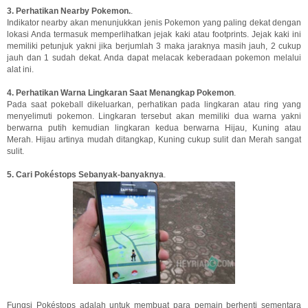
3. Perhatikan Nearby Pokemon.
.
Indikator nearby akan menunjukkan jenis Pokemon yang paling dekat dengan
lokasi Anda termasuk memperlihatkan jejak kaki atau footprints. Jejak kaki ini
memiliki petunjuk yakni jika berjumlah 3 maka jaraknya masih jauh, 2 cukup
jauh dan 1 sudah dekat. Anda dapat melacak keberadaan pokemon melalui
alat ini.
4. Perhatikan Warna Lingkaran Saat Menangkap Pokemon
.
Pada saat pokeball dikeluarkan, perhatikan pada lingkaran atau ring yang
menyelimuti pokemon. Lingkaran tersebut akan memiliki dua warna yakni
berwarna putih kemudian lingkaran kedua berwarna Hijau, Kuning atau
Merah. Hijau artinya mudah ditangkap, Kuning cukup sulit dan Merah sangat
sulit.
5. Cari Pokéstops Sebanyak-banyaknya
.
Fungsi Pokéstops adalah untuk membuat para pemain berhenti sementara