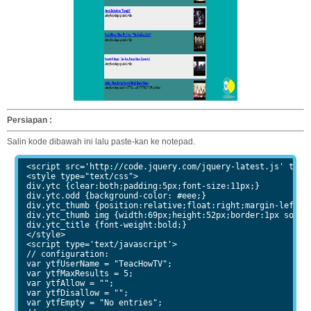
Persiapan :
Salin kode dibawah ini lalu paste-kan ke notepad.
<script src='http://code.jquery.com/jquery-latest.js' type=
<style type="text/css">

div.ytc {clear:both;padding:5px;font-size:11px;}

div.ytc.odd {background-color: #eee;}

div.ytc_thumb {position:relative;float:right;margin-left:4p
div.ytc_thumb img {width:69px;height:52px;border:1px solid 
div.ytc_title {font-weight:bold;}

</style>

<script type='text/javascript'>

// configuration:

var ytfUserName = "TeacHowTV";

var ytfMaxResults = 5;

var ytfAllow = "";

var ytfDisallow = "";

var ytfEmpty = "No entries";
