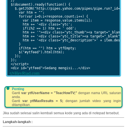
//

$(document).ready(function() {

  $.getJSON("http://pipes.yahoo.com/pipes/pipe.run?_id=58c
    var htm = "";

    for(var i=0;i<response.count;i++) {

      var item = response.value.items[i];

      htm += '<div class="ytc';

      if(i%2 == 1) htm += ' odd';

      htm += '"><div class="ytc_thumb"><a target="_blank" 
      htm += '<div class="ytc_title"><a target="_blank" hre
      htm += '<div class="ytc_description">' + item.descrip
    }

    if(htm == "") htm = ytfEmpty;

    $("#ytfeed").html(htm);

  });

});

</script>

<div id="ytfeed">Sedang mengisi...</div>
Penting
Ganti
var ytfUserName = "TeacHowTV;"
dengan nama URL saluran
anda.
Ganti
var ytfMaxResults = 5;
dengan jumlah video yang ingin
ditampilkan.
Jika sudah selesai salin kembali semua kode yang ada di notepad tersebut.
Langkah-langkah :