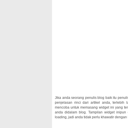
Jika anda seorang penulis blog baik itu penul
penjelasan rinci dari artikel anda, terlebih
mencoba untuk memasang widget ini yang te
anda didalam blog. Tampilan widget inipu
loading, jadi anda tidak perlu khawatir denga