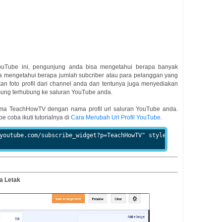
Tube ini, pengunjung anda bisa mengetahui berapa banyak
a mengetahui berapa jumlah subcriber atau para pelanggan yang
an foto profil dari channel anda dan tentunya juga menyediakan
sung terhubung ke saluran YouTube anda.
ama TeachHowTV dengan nama profil url saluran YouTube anda.
e coba ikuti tutorialnya di
Cara Merubah Url Profil YouTube
.
youtube.com/subscribe_widget?p=TeachHowTV" style="overflow: hidd
a Letak