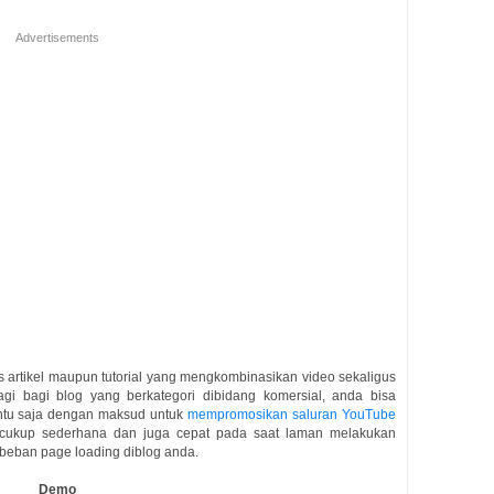
Advertisements
is artikel maupun tutorial yang mengkombinasikan video sekaligus
 lagi bagi blog yang berkategori dibidang komersial, anda bisa
ntu saja dengan maksud untuk
mempromosikan saluran YouTube
n cukup sederhana dan juga cepat pada saat laman melakukan
n beban page loading diblog anda.
Demo