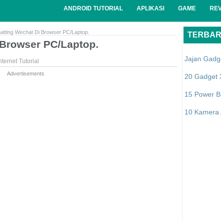
ANDROID TUTORIAL
APLIKASI
GAME
RE
atting Wechat Di Browser PC/Laptop.
TERBA
 Browser PC/Laptop.
Jajan Gadg
nternet Tutorial
Advertisements
20 Gadget 
15 Power B
10 Kamera A